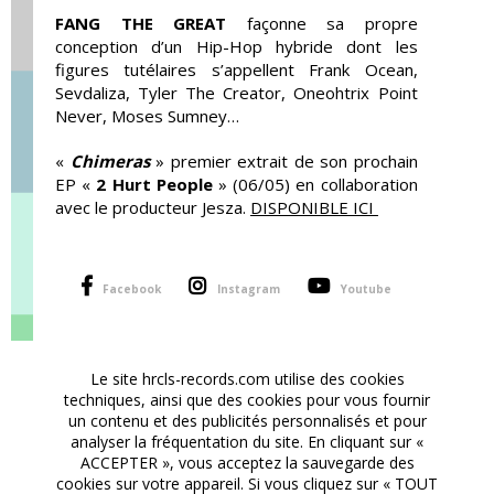
FANG THE GREAT
façonne sa propre
conception d’un Hip-Hop hybride dont les
figures tutélaires s’appellent Frank Ocean,
Sevdaliza, Tyler The Creator, Oneohtrix Point
Never, Moses Sumney…
«
Chimeras
» premier extrait de son prochain
EP «
2 Hurt People
» (06/05) en collaboration
avec le producteur Jesza.
DISPONIBLE ICI
Facebook
Instagram
Youtube
Le site hrcls-records.com utilise des cookies
techniques, ainsi que des cookies pour vous fournir
AUTORISER
YouTube est désactivé.
un contenu et des publicités personnalisés et pour
analyser la fréquentation du site. En cliquant sur «
ACCEPTER », vous acceptez la sauvegarde des
cookies sur votre appareil. Si vous cliquez sur « TOUT