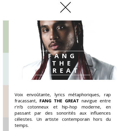
Panneau de gestion des cookies
FANG
THE
GREAT
Voix envoûtante, lyrics métaphoriques, rap
fracassant,
FANG THE GREAT
navigue entre
r’n’b cotonneux et hip-hop moderne, en
passant par des sonorités aux influences
célestes. Un artiste contemporain hors du
temps.